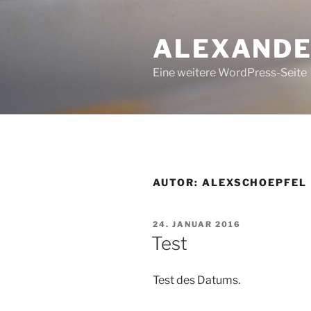
Zum
Inhalt
ALEXANDE
springen
Eine weitere WordPress-Seite
AUTOR:
ALEXSCHOEPFEL
VERÖFFENTLICHT
24. JANUAR 2016
AM
Test
Test des Datums.